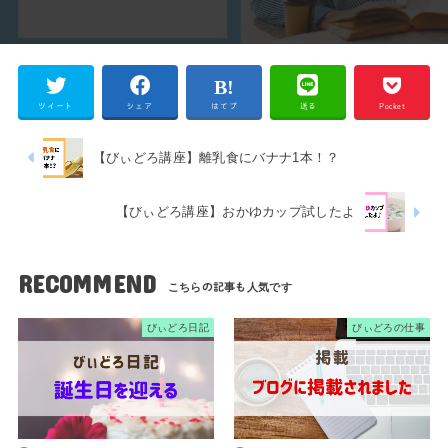
ツイート
シェア
はてブ
送る
Pocket
【びぃどろ講座】離乳食にバナナ1本！？
【びぃどろ講座】おかゆカップ試したよ
RECOMMEND
びぃどろ日記
びぃどろの仕事