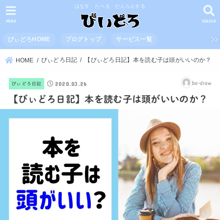
はなす たべる だんらんする
MENU
SEARCH
びぃどろHOME
ブログトップ
サービス一覧
びぃどろ日記
【びぃどろ日記】本を読む子は頭がいいのか？
HOME
2020.03.26
be-draw
びぃどろ日記
【びぃどろ日記】本を読む子は頭がいいのか？