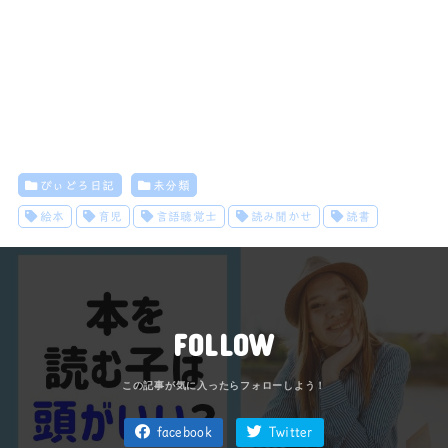
びぃどろ日記
未分類
絵本
育児
言語聴覚士
読み聞かせ
読書
FOLLOW
facebook
Twitter