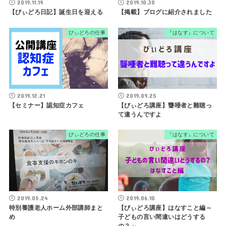
2019.11.19
2019.10.30
【びぃどろ日記】誕生日を迎える
【掲載】ブログに紹介されました
びぃどろの仕事
『はなす』について
2019.12.21
2019.09.25
【セミナー】認知症カフェ
【びぃどろ講座】聾唖者と難聴っ
て違うんですよ
びぃどろの仕事
『はなす』について
2019.05.24
2019.06.10
特別養護老人ホーム外部講師まと
【びぃどろ講座】はなすこと編～
め
子どもの言い間違いはどうする
の？～