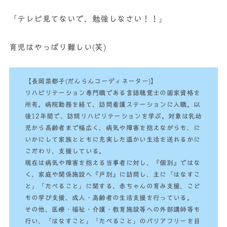
「テレビ見てないで、勉強しなさい！！」
育児はやっぱり難しい(笑)
【長岡菜都子(だんらんコーディネーター)】
リハビリテーション専門職である言語聴覚士の国家資格を
所有。病院勤務を経て、訪問看護ステーションに入職。以
後12年間で、訪問リハビリテーションを学ぶ。対象は乳幼
児から高齢者まで幅広く、病気や障害を抱えながらも、に
いかにして家族とともに充実した温かい生活を送れるかに
こだわり、支援している。
現在は病気や障害を抱える当事者に対し、『個別』ではな
く、家庭や関係施設へ『戸別』に訪問し、主に「はなすこ
と」「たべること」に関する、赤ちゃんの育み支援、こど
もの学び支援、成人・高齢者の生活支援を行っている。
その他、医療・福祉・介護・教育施設等への外部講師等も
行い、「はなすこと」「たべること」のバリアフリーを目