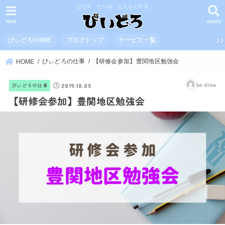
はなす たべる だんらんする
MENU
SEARCH
びぃどろHOME
ブログトップ
サービス一覧
びぃどろの仕事
【研修会参加】豊関地区勉強会
HOME
2019.10.05
be-draw
びぃどろの仕事
【研修会参加】豊関地区勉強会