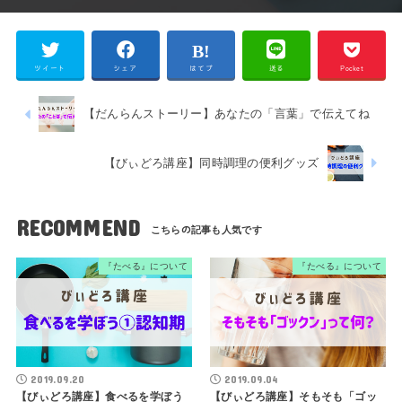
ツイート
シェア
はてブ
送る
Pocket
【だんらんストーリー】あなたの「言葉」で伝えてね
【びぃどろ講座】同時調理の便利グッズ
RECOMMEND
『たべる』について
『たべる』について
2019.09.20
2019.09.04
【びぃどろ講座】食べるを学ぼう
【びぃどろ講座】そもそも「ゴッ