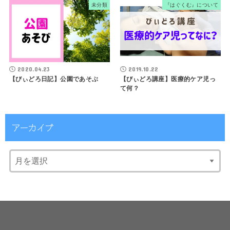
未分類
『はぐくむ』について
2020.04.23
2019.10.22
【びぃどろ日記】公園であそぶ
【びぃどろ講座】医療的ケア児っ
て何？
アーカイブ