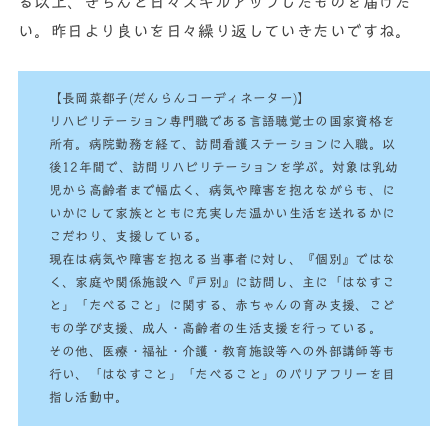
る以上、きちんと日々スキルアップしたものを届けた
い。昨日より良いを日々繰り返していきたいですね。
【長岡菜都子(だんらんコーディネーター)】
リハビリテーション専門職である言語聴覚士の国家資格を
所有。病院勤務を経て、訪問看護ステーションに入職。以
後12年間で、訪問リハビリテーションを学ぶ。対象は乳幼
児から高齢者まで幅広く、病気や障害を抱えながらも、に
いかにして家族とともに充実した温かい生活を送れるかに
こだわり、支援している。
現在は病気や障害を抱える当事者に対し、『個別』ではな
く、家庭や関係施設へ『戸別』に訪問し、主に「はなすこ
と」「たべること」に関する、赤ちゃんの育み支援、こど
もの学び支援、成人・高齢者の生活支援を行っている。
その他、医療・福祉・介護・教育施設等への外部講師等も
行い、「はなすこと」「たべること」のバリアフリーを目
指し活動中。