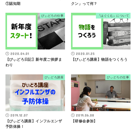
①認知期
クン」って何？
びぃどろの仕事
『はぐくむ』について
2020.04.01
2020.01.25
【びぃどろ日記】新年度ご挨拶ま
【びぃどろ講座】物語をつくろう
わり
びぃどろ講座
びぃどろの仕事
2019.12.07
2019.06.08
【びぃどろ講座】インフルエンザ
【研修会参加】
予防体操！