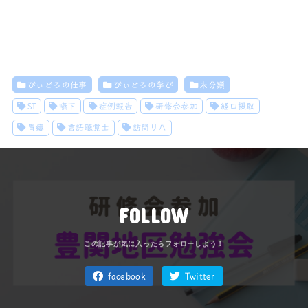
びぃどろの仕事
びぃどろの学び
未分類
ST
嚥下
症例報告
研修会参加
経口摂取
胃瘻
言語聴覚士
訪問リハ
FOLLOW
facebook
Twitter