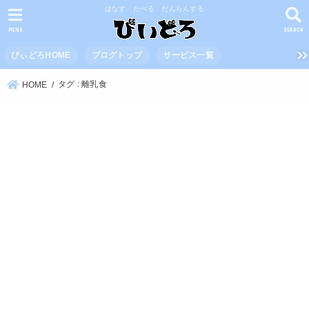
はなす たべる だんらんする
MENU
SEARCH
びぃどろHOME
ブログトップ
サービス一覧
タグ : 離乳食
HOME