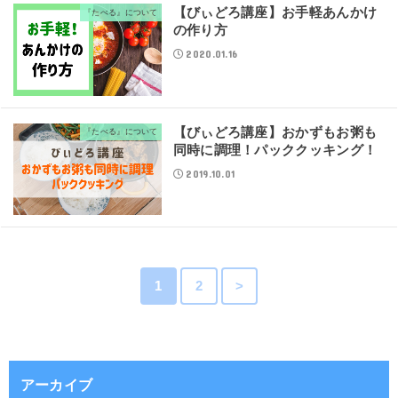
【びぃどろ講座】お手軽あんかけ
『たべる』について
の作り方
2020.01.16
【びぃどろ講座】おかずもお粥も
『たべる』について
同時に調理！パッククッキング！
2019.10.01
1
2
>
アーカイブ