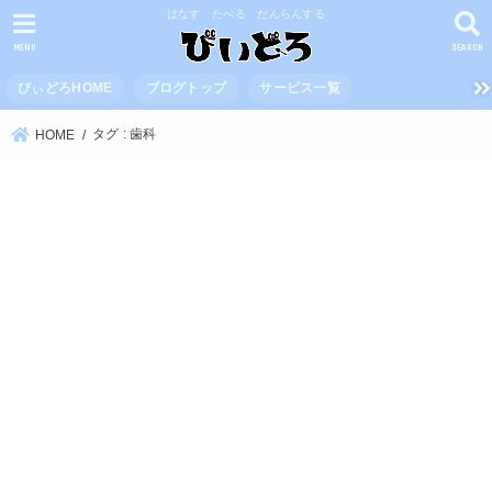
はなす たべる だんらんする
MENU
SEARCH
びぃどろHOME
ブログトップ
サービス一覧
タグ : 歯科
HOME