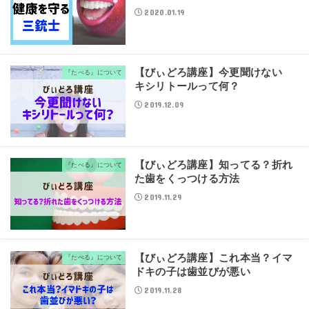
2020.01.19
【びぃどろ講座】今更聞けない
『たべる』について
キシリトールって何？
2019.12.09
【びぃどろ講座】知ってる？折れ
『たべる』について
た歯をくっつける方法
2019.11.29
【びぃどろ講座】これ本当？イマ
『たべる』について
ドキの子は歯並びが悪い
2019.11.28