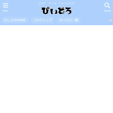
はなす たべる だんらんする
MENU
SEARCH
びぃどろHOME
ブログトップ
サービス一覧