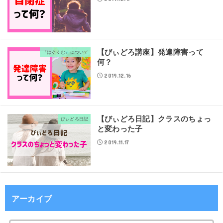
【びぃどろ講座】発達障害って
『はぐくむ』について
何？
2019.12.16
【びぃどろ日記】クラスのちょっ
びぃどろ日記
と変わった子
2019.11.17
アーカイブ