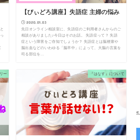
【びぃどろ講座】失語症 主婦の悩み
2020.01.03
と
先日オンライン相談室に、失語症のご利用者さんからのご
っ
相談がありました♪今日はそのお話。 失語症って？ 失語
症という障害をご存知でしょうか？ 失語症とは脳梗塞や
言
脳出血などのいわゆる「脳卒中」によって、大脳の言葉を
司る部位を…
リー
『はなす』について
«