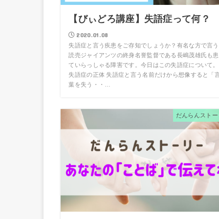
【びぃどろ講座】失語症って何？
2020.01.08
失語症と言う疾患をご存知でしょうか？有名な方で言う
読売ジャイアンツの終身名誉監督である長嶋茂雄氏も患
ていらっしゃる障害です。今日はこの失語症について。
失語症の正体 失語症と言う名前だけから想像すると「
葉を失う・・…
だんらんストー