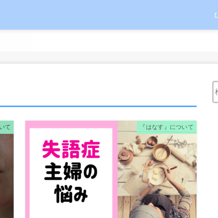
いて
『はなす』について