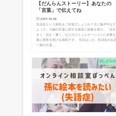
【だんらんストーリー】あなたの
「言葉」で伝えてね
2019.10.06
失語症という病気をご存知でしょうか？主に脳卒中など
よって、大脳の言葉に関する場所に損傷を受け、「話す
きく・読む・書く」などのコミュニケーションに必要な
素に障害を受ける病気です。 今日はこの、失語症のお
一家の大黒…
びぃどろの