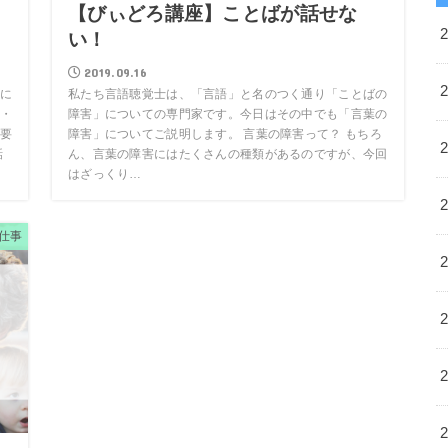
【びぃどろ講座】ことばが話せな
い！
2019.09.16
に
私たち言語聴覚士は、「言語」と名のつく通り「ことばの
・
障害」についての専門家です。今日はその中でも「言葉の
要
障害」についてご説明します。 言葉の障害って？ もちろ
話
ん、言葉の障害にはたくさんの種類があるのですが、今回
はざっくり…
仕事