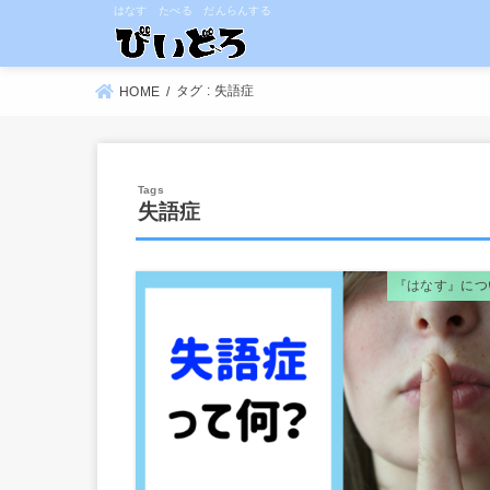
はなす たべる だんらんする
タグ : 失語症
HOME
失語症
『はなす』につ