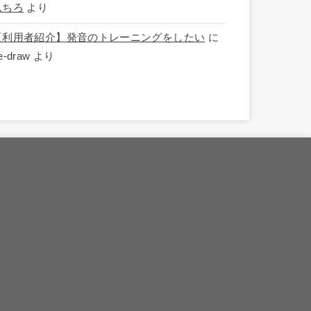
んちろ
より
【利用者紹介】発音のトレーニングをしたい
に
e-draw
より