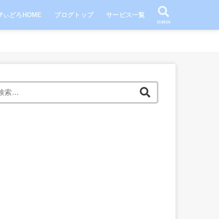
びぃどろHOME
ブログトップ
サービス一覧
SEARCH
検
索: