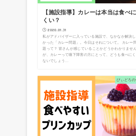
【施設指導】カレーは本当は食べ
くい？
2020.01.31
私がアドバイザーに入っている施設で、なかなか解決し
かった「カレー問題」。今日はそれについて。 カレー
題って？ 皆さんが感じていることかどうかわかりませ
が、カレーって嚥下障害の方にとって、どうも食べにく
ないでしょう…
びぃどろの