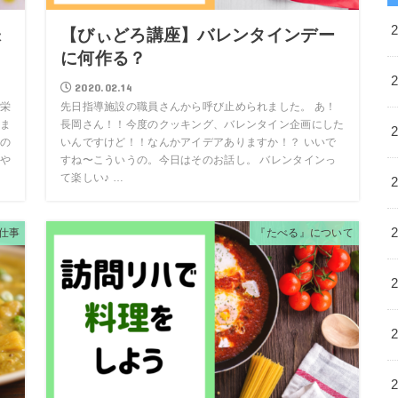
味
【びぃどろ講座】バレンタインデー
に何作る？
2020.02.14
栄
先日指導施設の職員さんから呼び止められました。 あ！
ま
長岡さん！！今度のクッキング、バレンタイン企画にした
の
いんですけど！！なんかアイデアありますか！？ いいで
や
すね〜こういうの。今日はそのお話し。 バレンタインっ
て楽しい♪ …
仕事
『たべる』について