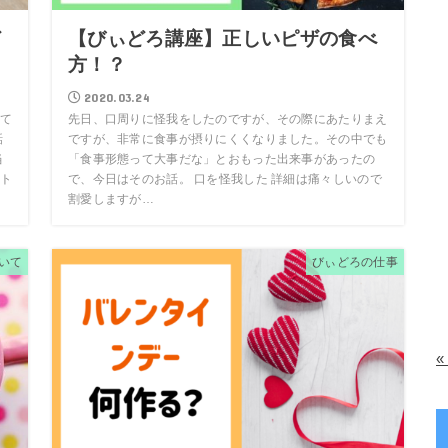
ど
【びぃどろ講座】正しいピザの食べ
方！？
2020.03.24
て
先日、口周りに怪我をしたのですが、その際にあたりまえ
話
ですが、非常に食事が摂りにくくなりました。その中でも
当
「食事形態って大事だな」とおもった出来事があったの
ト
で、今日はそのお話。 口を怪我した 詳細は痛々しいので
割愛しますが…
いて
びぃどろの仕事
«