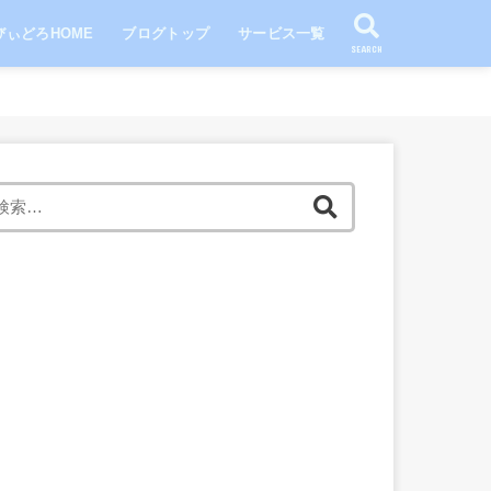
びぃどろHOME
ブログトップ
サービス一覧
SEARCH
検
索: