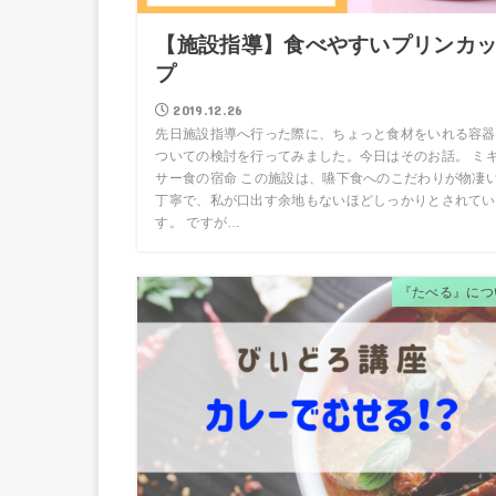
【施設指導】食べやすいプリンカ
プ
2019.12.26
先日施設指導へ行った際に、ちょっと食材をいれる容器
ついての検討を行ってみました。今日はそのお話。 ミ
サー食の宿命 この施設は、嚥下食へのこだわりが物凄
丁寧で、私が口出す余地もないほどしっかりとされてい
す。 ですが…
『たべる』につ