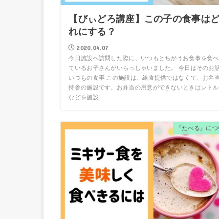
【びぃどろ講座】この子の食事は
れにする？
2020.04.07
今日施設へ訪問した際に、いつもとちがうお食事を食べ
ているお子さんがいらっしゃいました。 今日はそのお
いつもの食事 この施設は、給食提供ではなくて、お弁
持参の施設です。お弁当の用意ができないときはレトル
などを施設…
『たべる』につ