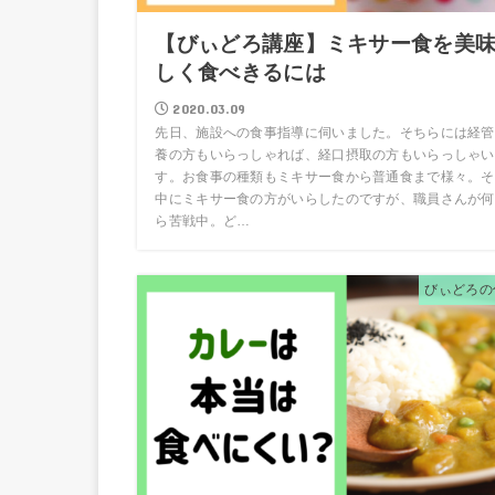
【びぃどろ講座】ミキサー食を美
しく食べきるには
2020.03.09
先日、施設への食事指導に伺いました。そちらには経管
養の方もいらっしゃれば、経口摂取の方もいらっしゃい
す。お食事の種類もミキサー食から普通食まで様々。そ
中にミキサー食の方がいらしたのですが、職員さんが何
ら苦戦中。ど…
びぃどろの