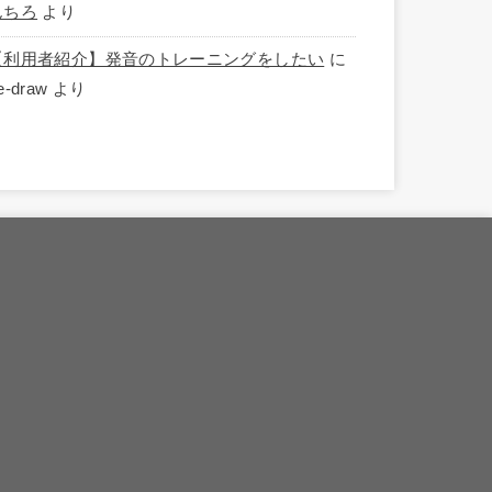
んちろ
より
【利用者紹介】発音のトレーニングをしたい
に
e-draw
より