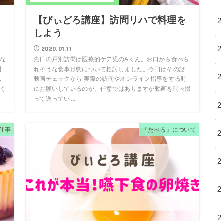
に
【びぃどろ講座】訪問リハで料理を
しよう
2020.01.11
な
先日の戸別訪問は医療的ケア児のAくん。お口から食べら
問
れそうな食事形態について検討しました。今日はその話
ん
動画チェックから 実際の訪問やオンライン指導をする時
く
にお願いしているのが、任意ではありますが動画を時々撮
って送ってい…
仕事
『たべる』について