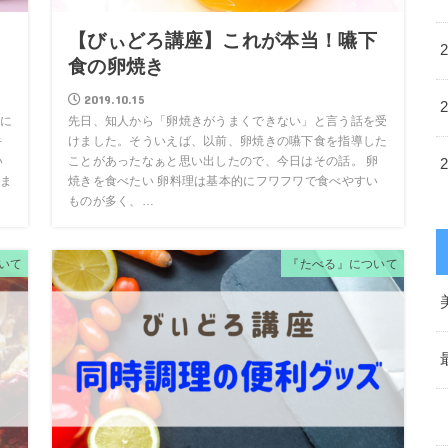
ッ
【びぃどろ講座】これが本当！嚥下
食の卵焼き
2019.10.15
に
先日、知人から「卵焼きがうまくできない」と言う話を受
キ
けました。そういえば、以前、卵焼きの嚥下食を指導した
い
ことがあったなぁと思い出したので、今日はその話。 卵
ま
焼きを食べたい 卵料理は基本的にフワフワで食べやすい
ものが多く、…
いて
『たべる』について