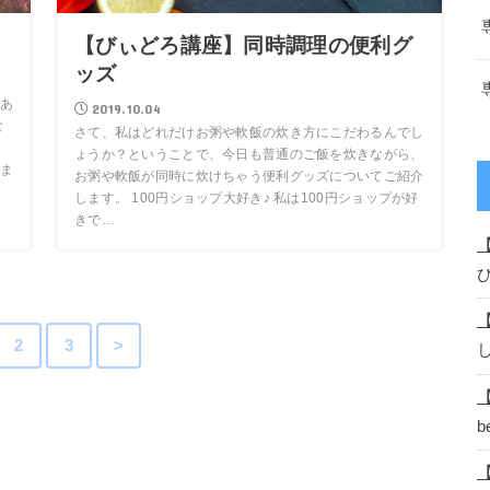
？
【びぃどろ講座】同時調理の便利グ
ッズ
あ
2019.10.04
食
さて、私はどれだけお粥や軟飯の炊き方にこだわるんでし
、
ょうか？ということで、今日も普通のご飯を炊きながら、
ま
お粥や軟飯が同時に炊けちゃう便利グッズについてご紹介
します。 100円ショップ大好き♪ 私は100円ショップが好
きで…
2
3
>
b