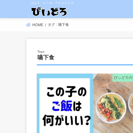
はなす たべる だんらんする
タグ : 嚥下食
HOME
嚥下食
びぃどろの