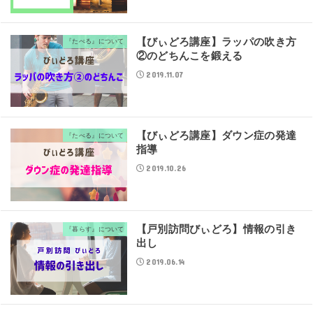
【びぃどろ講座】ラッパの吹き方
『たべる』について
②のどちんこを鍛える
2019.11.07
【びぃどろ講座】ダウン症の発達
『たべる』について
指導
2019.10.26
【戸別訪問びぃどろ】情報の引き
『暮らす』について
出し
2019.06.14