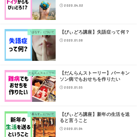
2020.04.02
【びぃどろ講座】失語症って何？
『はなす』について
2020.01.08
【だんらんストーリー】パーキン
だんらんストーリー
ソン病でもおせちを作りたい
2020.01.05
【びぃどろ講座】新年の生活を送
『暮らす』について
ると言うこと
2020.01.04