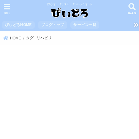
はなす たべる だんらんする
MENU
SEARCH
びぃどろHOME
ブログトップ
サービス一覧
タグ : リハビリ
HOME