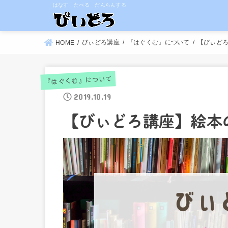
はなす たべる だんらんする
びぃどろ講座
『はぐくむ』について
【びぃど
HOME
『はぐくむ』について
2019.10.19
【びぃどろ講座】絵本