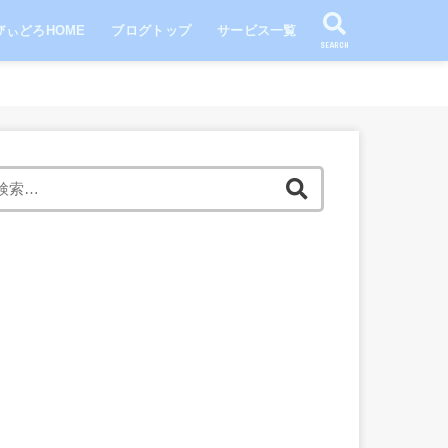
びぃどろHOME
ブログトップ
サービス一覧
SEARCH
検
索: