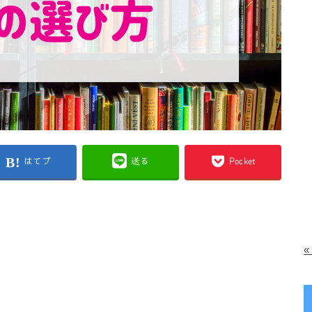
はてブ
送る
Pocket
«