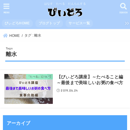
はなす たべる だんらんする
MENU
SEARCH
びぃどろHOME
ブログトップ
サービス一覧
タグ : 離水
HOME
離水
【びぃどろ講座】～たべること編
『たべる』について
～最後まで美味しいお粥の食べ方
2019.06.24
アーカイブ