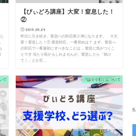
じ
【びぃどろ講座】大変！窒息した！
②
2019.09.29
じ
昨日に引き続き、窒息への対応第２弾になります。 ※大
人
変！窒息した！① 窒息対応、一番初めは？ まず、窒息へ
ち
の対応で一番最初にすべきなことは… 窒息に気がつくこ
設
とです 当たり前かもしれませんが、窒息したら「助け
て！」とか言…
いて
『はぐくむ』について
«