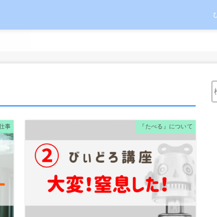
仕事
『たべる』について