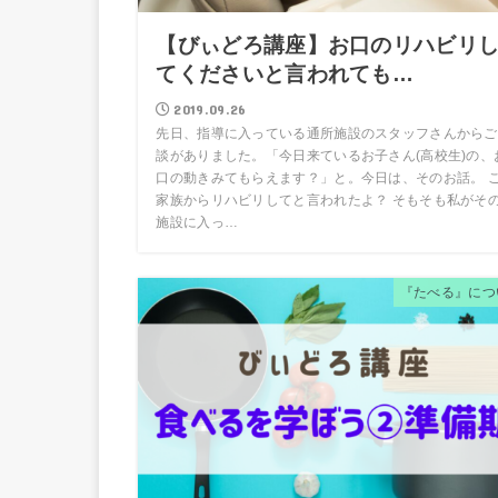
【びぃどろ講座】お口のリハビリ
てくださいと言われても…
2019.09.26
先日、指導に入っている通所施設のスタッフさんからご
談がありました。「今日来ているお子さん(高校生)の、
口の動きみてもらえます？」と。今日は、そのお話。 
家族からリハビリしてと言われたよ？ そもそも私がそ
施設に入っ…
『たべる』につ