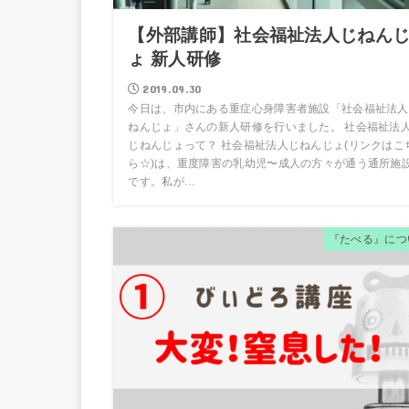
【外部講師】社会福祉法人じねん
ょ 新人研修
2019.09.30
今日は、市内にある重症心身障害者施設「社会福祉法人
ねんじょ」さんの新人研修を行いました。 社会福祉法
じねんじょって？ 社会福祉法人じねんじょ(リンクはこ
ら☆)は、重度障害の乳幼児〜成人の方々が通う通所施
です。私が…
『たべる』につ