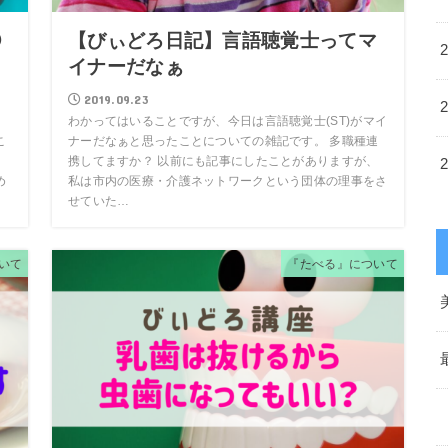
②
【びぃどろ日記】言語聴覚士ってマ
イナーだなぁ
2019.09.23
」
わかってはいることですが、今日は言語聴覚士(ST)がマイ
こ
ナーだなぁと思ったことについての雑記です。 多職種連
携してますか？ 以前にも記事にしたことがありますが、
め
私は市内の医療・介護ネットワークという団体の理事をさ
せていた…
いて
『たべる』について