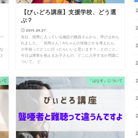
！
【びぃどろ講座】支援学校、どう選
ぶ？
2019.09.27
一
先日、指導に入っている施設の職員さんから、呼び止めら
れました。「長岡さん！Aちゃんの性格とかを考えたら、
、な
小学校ってどこに行ったらいいと思います？」とのこと。
と
今日は障害を抱えるお子さんの、どこに入学するか問題に
ついて。 ど…
いて
『はなす』について