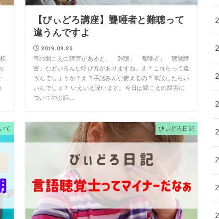
し
【びぃどろ講座】聾唖者と難聴って
違うんですよ
2019.09.25
相
耳の聞こえに障害があると、「難聴」「聾唖者」「聴覚障
お
害」などいろんな呼び方がありますね。え？これらって違
ご
うんでしょうか？え？手話みんな使えるの？筆談したらい
の
いんでしょ？ いえいえ違います。今日は聞こえの障害に
ついてのお話…
いて
びぃどろ日記