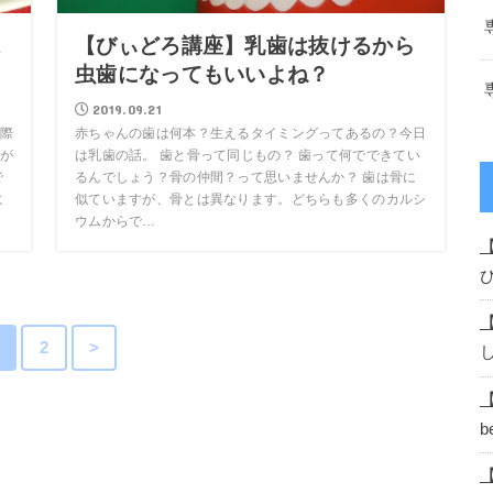
は
【びぃどろ講座】乳歯は抜けるから
虫歯になってもいいよね？
2019.09.21
際
赤ちゃんの歯は何本？生えるタイミングってあるの？今日
が
は乳歯の話。 歯と骨って同じもの？ 歯って何でできてい
で
るんでしょう？骨の仲間？って思いませんか？ 歯は骨に
に
似ていますが、骨とは異なります。どちらも多くのカルシ
ウムからで…
2
>
b