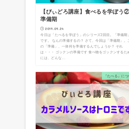
【びぃどろ講座】食べるを学ぼう
準備期
2019.09.24
今日は「たべるを学ぼう」のシリーズ2回目。「準備期
です。 なんの準備するの？ さて、今回は「準備期」。
の「準備」、一体何を準備するんでしょうか？ それ
は・・・ ゴックンの準備です 食べ物をゴックンするた
には、どんな…
『たべる』につ