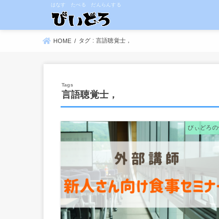
はなす たべる だんらんする
タグ : 言語聴覚士，
HOME
言語聴覚士，
びぃどろの