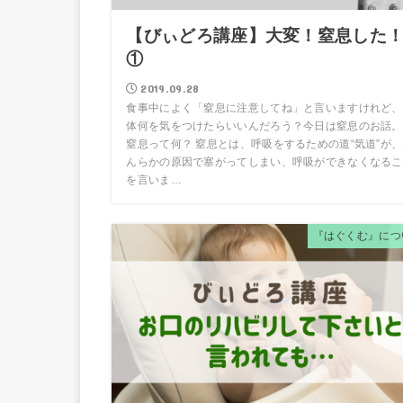
【びぃどろ講座】大変！窒息した
①
2019.09.28
食事中によく「窒息に注意してね」と言いますけれど、
体何を気をつけたらいいんだろう？今日は窒息のお話。
窒息って何？ 窒息とは、呼吸をするための道“気道”が
んらかの原因で塞がってしまい、呼吸ができなくなるこ
を言いま…
『はぐくむ』につ