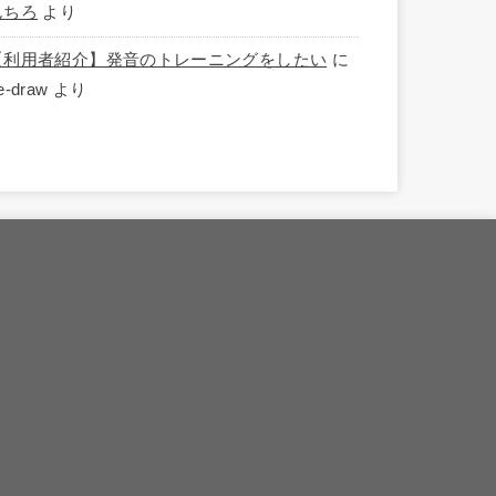
んちろ
より
【利用者紹介】発音のトレーニングをしたい
に
e-draw
より