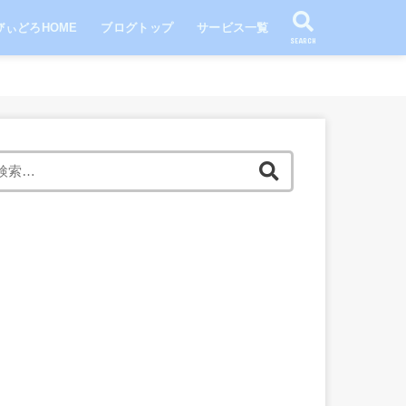
びぃどろHOME
ブログトップ
サービス一覧
SEARCH
検
索: