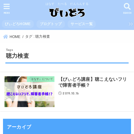
はなす たべる だんらんする
MENU
SEARCH
びぃどろHOME
ブログトップ
サービス一覧
タグ : 聴力検査
HOME
聴力検査
【びぃどろ講座】聴こえないフリ
『はなす』について
で障害者手帳？
2019.10.16
アーカイブ