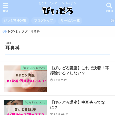
はなす たべる だんらんする
MENU
SEARCH
びぃどろHOME
ブログトップ
サービス一覧
タグ : 耳鼻科
HOME
耳鼻科
【びぃどろ講座】これで決着！耳
『はぐくむ』について
掃除する？しない？
2019.11.23
【びぃどろ講座】中耳炎ってな
『はなす』について
に？
2019.09.17