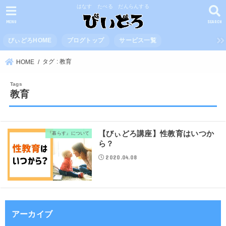
はなす たべる だんらんする
MENU
SEARCH
びぃどろHOME
ブログトップ
サービス一覧
タグ : 教育
HOME
教育
【びぃどろ講座】性教育はいつか
『暮らす』について
ら？
2020.04.08
アーカイブ