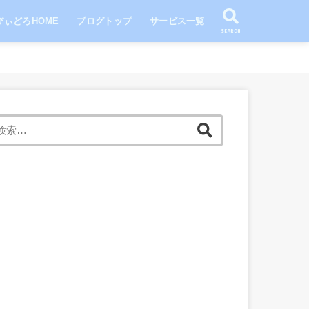
びぃどろHOME
ブログトップ
サービス一覧
SEARCH
検
索: