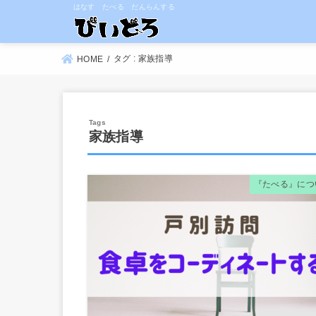
はなす たべる だんらんする
タグ : 家族指導
HOME
家族指導
『たべる』につ