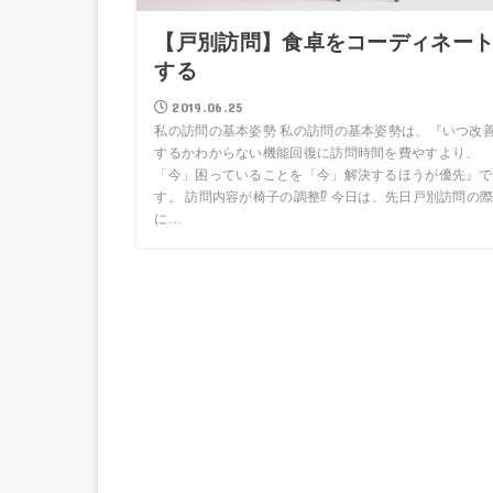
【戸別訪問】食卓をコーディネー
する
2019.06.25
私の訪問の基本姿勢 私の訪問の基本姿勢は、『いつ改
するかわからない機能回復に訪問時間を費やすより、
「今」困っていることを「今」解決するほうが優先』で
す。 訪問内容が椅子の調整⁉ 今日は、先日戸別訪問の
に…