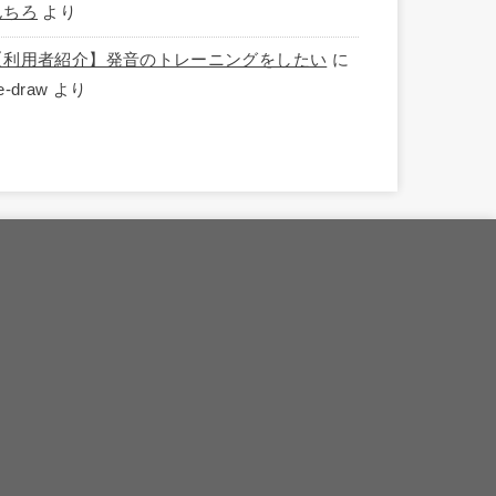
んちろ
より
【利用者紹介】発音のトレーニングをしたい
に
e-draw
より