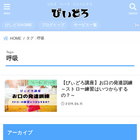
はなす たべる だんらんする
MENU
SEARCH
びぃどろHOME
ブログトップ
サービス一覧
タグ : 呼吸
HOME
呼吸
【びぃどろ講座】お口の発達訓練
『たべる』について
～ストロー練習はいつからする
の？～
2019.06.11
アーカイブ