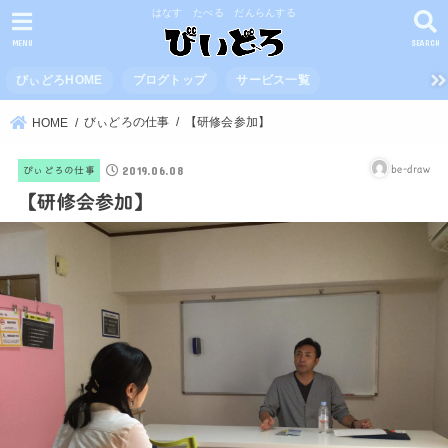
はなす たべる だんらんする
MENU
SEARCH
びぃどろHOME
ブログトップ
サービス一覧
びぃどろの仕事
【研修会参加】
HOME
2019.06.08
be-draw
びぃどろの仕事
【研修会参加】