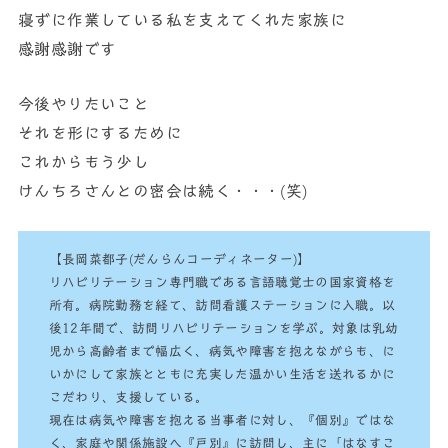
寝ずに作業している私を支えてくれた家族に
感謝感謝です
今後やりたいこと
それを形にするために
これからもう少し
けんちろさんとの密会は続く・・・(笑)
【長岡菜都子(だんらんコーディネーター)】
リハビリテーション専門職である言語聴覚士の国家資格を
所有。病院勤務を経て、訪問看護ステーションに入職。以
後12年間で、訪問リハビリテーションを学ぶ。対象は乳幼
児から高齢者まで幅広く、病気や障害を抱えながらも、に
いかにして家族とともに充実した温かい生活を送れるかに
こだわり、支援している。
現在は病気や障害を抱える当事者に対し、『個別』ではな
く、家庭や関係施設へ『戸別』に訪問し、主に「はなすこ