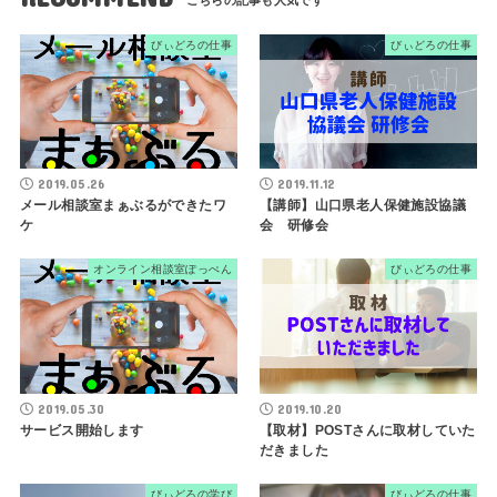
びぃどろの仕事
びぃどろの仕事
2019.05.26
2019.11.12
メール相談室まぁぶるができたワ
【講師】山口県老人保健施設協議
ケ
会 研修会
オンライン相談室ぽっぺん
びぃどろの仕事
2019.05.30
2019.10.20
サービス開始します
【取材】POSTさんに取材していた
だきました
びぃどろの学び
びぃどろの仕事