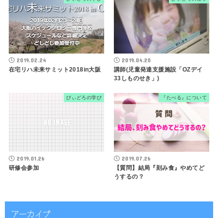
2019.02.24
2019.04.20
在宅リハ未来サミット2018in大阪
講師(児童発達支援施設「OZデイ
33しものせき」)
びぃどろの学び
『たべる』について
2019.01.26
2019.07.26
研修会参加
【質問】結局『刻み食』やめてど
うするの？
アーカイブ