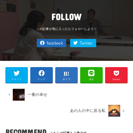
FOLLOW
facebook
Twitter
ツイート
シェア
はてブ
送る
Pocket
一番の幸せ
あの人の中に居る私
RECOMMEND