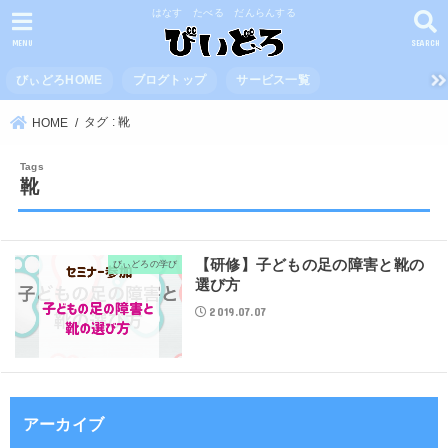
はなす たべる だんらんする
MENU
SEARCH
びぃどろHOME
ブログトップ
サービス一覧
タグ : 靴
HOME
靴
【研修】子どもの足の障害と靴の
びぃどろの学び
選び方
2019.07.07
アーカイブ