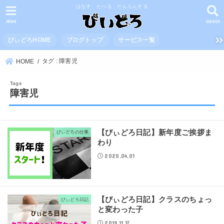
はなす たべる だんらんする
MENU
SEARCH
びぃどろHOME
ブログトップ
サービス一覧
タグ : 障害児
HOME
障害児
【びぃどろ日記】新年度ご挨拶ま
びぃどろの仕事
わり
2020.04.01
【びぃどろ日記】クラスのちょっ
びぃどろ日記
と変わった子
2019.11.17