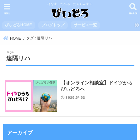
はなす たべる だんらんする
MENU
SEARCH
びぃどろHOME
ブログトップ
サービス一覧
タグ : 遠隔リハ
HOME
遠隔リハ
【オンライン相談室】ドイツから
びぃどろの仕事
びぃどろへ
2020.04.02
アーカイブ