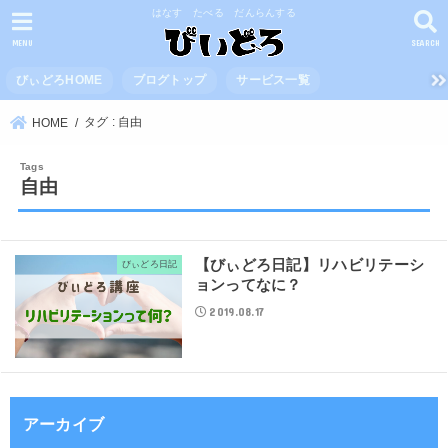
はなす たべる だんらんする
MENU
SEARCH
びぃどろHOME
ブログトップ
サービス一覧
タグ : 自由
HOME
自由
【びぃどろ日記】リハビリテーシ
びぃどろ日記
ョンってなに？
2019.08.17
アーカイブ