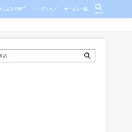
びぃどろHOME
ブログトップ
サービス一覧
SEARCH
検
索: