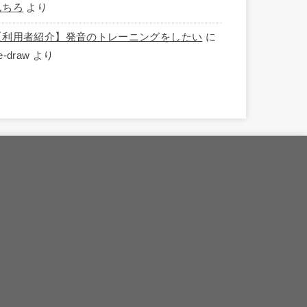
んちろ
より
【利用者紹介】発音のトレーニングをしたい
に
e-draw
より