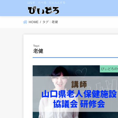
はなす たべる だんらんする
タグ : 老健
HOME
老健
びぃどろの