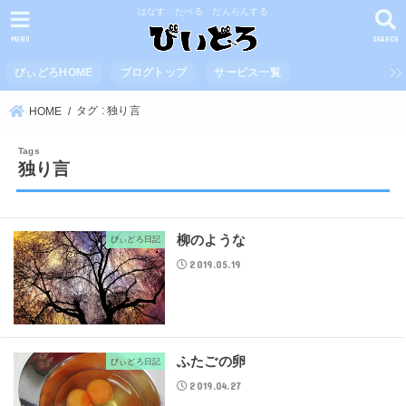
はなす たべる だんらんする
MENU
SEARCH
びぃどろHOME
ブログトップ
サービス一覧
タグ : 独り言
HOME
独り言
柳のような
びぃどろ日記
2019.05.19
ふたごの卵
びぃどろ日記
2019.04.27