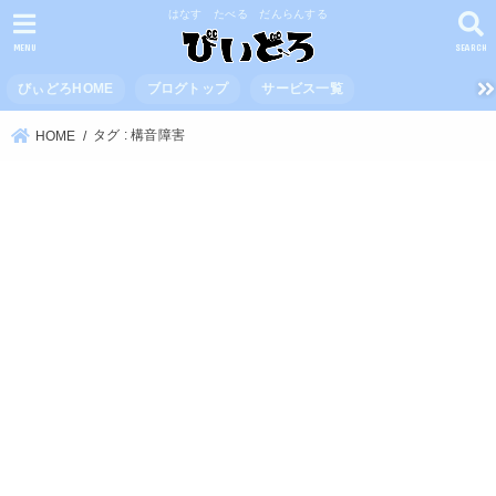
はなす たべる だんらんする
MENU
SEARCH
びぃどろHOME
ブログトップ
サービス一覧
タグ : 構音障害
HOME