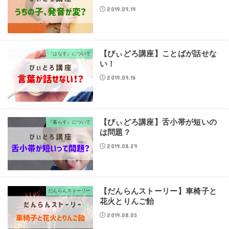
2019.09.19
【びぃどろ講座】ことばが話せな
『はなす』について
い！
2019.09.16
【びぃどろ講座】舌小帯が短いの
『暮らす』について
は問題？
2019.08.29
【だんらんストーリー】車椅子と
だんらんストーリー
花火とりんご飴
2019.08.05