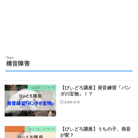
構音障害
【びぃどろ講座】発音練習「パン
『はなす』について
ダの宝物」！？
2019.11.11
【びぃどろ講座】うちの子、発音
『はぐくむ』について
が変？