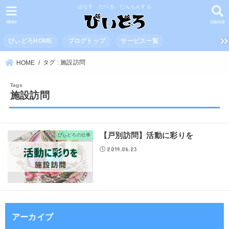
はなす たべる だんらんする
MENU
SEARCH
びぃどろHOME
ブログトップ
サービス一覧
タグ : 施設訪問
HOME
施設訪問
【戸別訪問】活動に彩りを
びぃどろの仕事
2019.06.23
アーカイブ