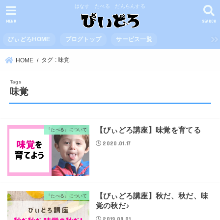
はなす たべる だんらんする
MENU
SEARCH
びぃどろHOME
ブログトップ
サービス一覧
タグ : 味覚
HOME
味覚
【びぃどろ講座】味覚を育てる
『たべる』について
2020.01.17
【びぃどろ講座】秋だ、秋だ、味
『たべる』について
覚の秋だ♪
2019.09.01