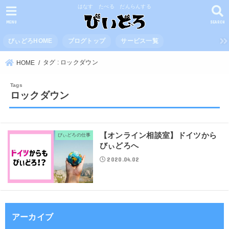
はなす たべる だんらんする
MENU
SEARCH
びぃどろHOME
ブログトップ
サービス一覧
タグ : ロックダウン
HOME
ロックダウン
【オンライン相談室】ドイツから
びぃどろの仕事
びぃどろへ
2020.04.02
アーカイブ