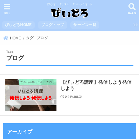
はなす たべる だんらんする
MENU
SEARCH
びぃどろHOME
ブログトップ
サービス一覧
タグ : ブログ
HOME
ブログ
【びぃどろ講座】発信しよう発信
だんらん作りへのこだわり
しよう
2019.08.31
アーカイブ