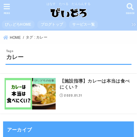
はなす たべる だんらんする
MENU
SEARCH
びぃどろHOME
ブログトップ
サービス一覧
タグ : カレー
HOME
カレー
【施設指導】カレーは本当は食べ
びぃどろの仕事
にくい？
2020.01.31
アーカイブ