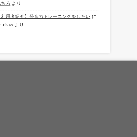
んちろ
より
【利用者紹介】発音のトレーニングをしたい
に
e-draw
より