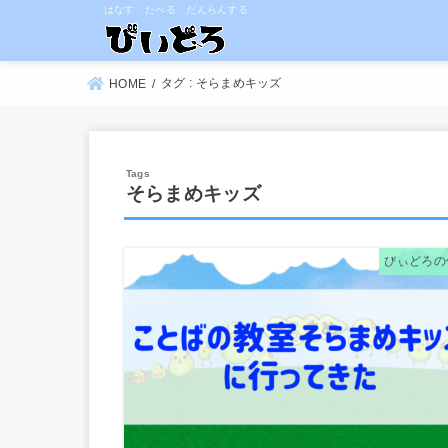
はなす たべる だんらんする
タグ : そらまめキッズ
HOME
そらまめキッズ
びぃどろの