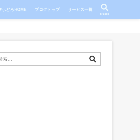
びぃどろHOME
ブログトップ
サービス一覧
SEARCH
検
索: