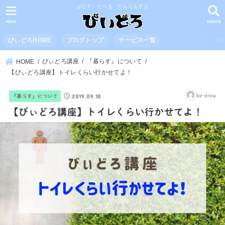
はなす たべる だんらんする
MENU
SEARCH
びぃどろHOME
ブログトップ
サービス一覧
びぃどろ講座
『暮らす』について
HOME
【びぃどろ講座】トイレくらい行かせてよ！
2019.09.10
be-draw
『暮らす』について
【びぃどろ講座】トイレくらい行かせてよ！