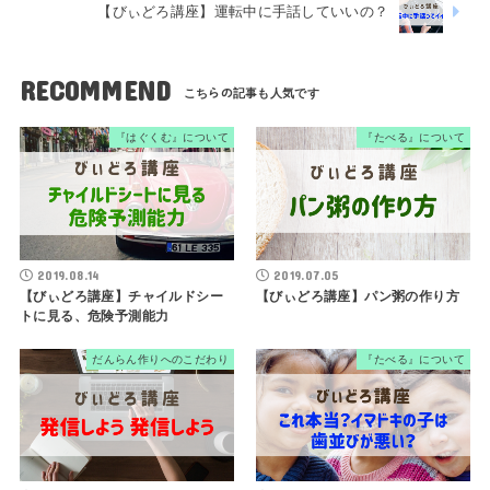
【びぃどろ講座】運転中に手話していいの？
RECOMMEND
『はぐくむ』について
『たべる』について
2019.08.14
2019.07.05
【びぃどろ講座】チャイルドシー
【びぃどろ講座】パン粥の作り方
トに見る、危険予測能力
だんらん作りへのこだわり
『たべる』について