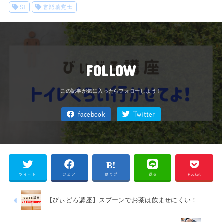
ST
言語聴覚士
FOLLOW
facebook
Twitter
ツイート
シェア
はてブ
送る
Pocket
【びぃどろ講座】スプーンでお茶は飲ませにくい！