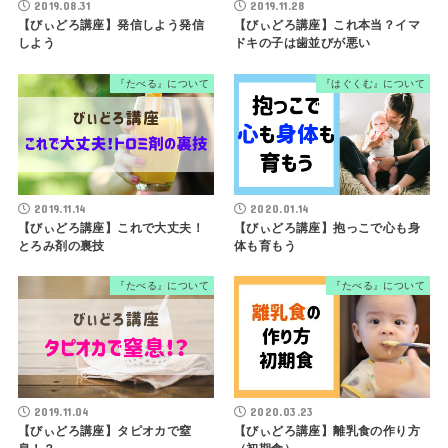
2019.08.31
2019.11.28
【びぃどろ講座】発信しよう発信
【びぃどろ講座】これ本当？イマ
しよう
ドキの子は歯並びが悪い
『たべる』について
『はぐくむ』について
2019.11.14
2020.01.14
【びぃどろ講座】これで大丈夫！
【びぃどろ講座】抱っこで心も身
とろみ剤の裏技
体も育もう
『たべる』について
『たべる』について
2019.11.04
2020.03.23
【びぃどろ講座】タピオカで窒
【びぃどろ講座】離乳食の作り方